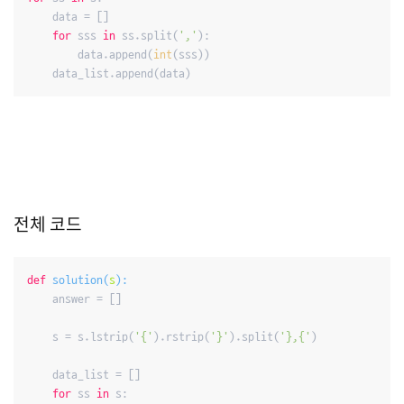
    data = []

for
 sss 
in
 ss.split(
','
):

        data.append(
int
(sss))

    data_list.append(data)
전체 코드
def
solution
(
s
):
    answer = []

    s = s.lstrip(
'{'
).rstrip(
'}'
).split(
'},{'
)

    data_list = []

for
 ss 
in
 s:
