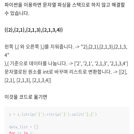
파이썬을 이용하면 문자열 파싱을 스택으로 하지 않고 해결할
수 있습니다.
{{2},{2,1},{2,1,3},{2,1,3,4}}
왼쪽 {,{ 와 오른쪽 },}를 지워줍니다. -> "
2},{2,1},{2,1,3},{2,1,3,
4"
},{ 기준으로 데이터를 나눕니다. -> ['2', '2,1', '2,1,3', '2,1,3,4']
문자열로된 원소를 int로 바꾸며 리스트로 변환합니다. -> [[2],
[2,1], [2,1,3], [2,1,3,4]]
이것을 코드로 옮기면
s = s.lstrip(
'{'
).rstrip(
'}'
).split(
'},{'
)

for
 ss 
in
 s:
