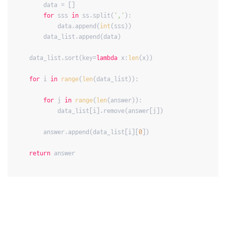
        data = []

for
 sss 
in
 ss.split(
','
):

            data.append(
int
(sss))

        data_list.append(data)

    data_list.sort(key=
lambda
 x:
len
(x))

for
 i 
in
range
(
len
(data_list)):

for
 j 
in
range
(
len
(answer)):

            data_list[i].remove(answer[j])

        answer.append(data_list[i][
0
])

return
 answer
