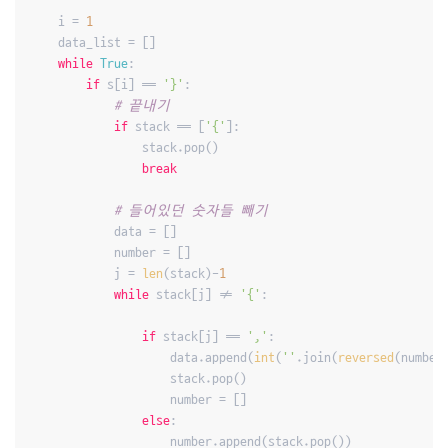
    i = 
1
    data_list = []

while
True
:

if
 s[i] == 
'}'
:

# 끝내기
if
 stack == [
'{'
]:

                stack.pop()

break
# 들어있던 숫자들 빼기
            data = []

            number = []

            j = 
len
(stack)-
1
while
 stack[j] != 
'{'
:

if
 stack[j] == 
','
:

                    data.append(
int
(
''
.join(
reversed
(number)
                    stack.pop()

                    number = []

else
:

                    number.append(stack.pop())
