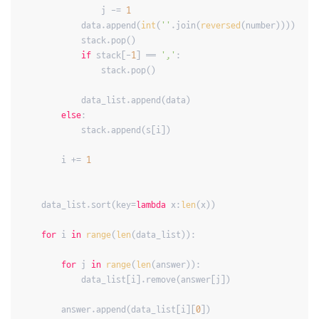
                j -= 
1
            data.append(
int
(
''
.join(
reversed
(number))))

            stack.pop()

if
 stack[-
1
] == 
','
:

                stack.pop()

            data_list.append(data)

else
:

            stack.append(s[i])

        i += 
1
    data_list.sort(key=
lambda
 x:
len
(x))

for
 i 
in
range
(
len
(data_list)):

for
 j 
in
range
(
len
(answer)):

            data_list[i].remove(answer[j])

        answer.append(data_list[i][
0
])
