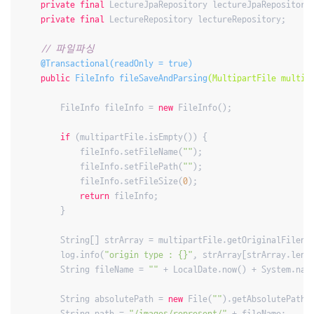
private
final
 LectureJpaRepository lectureJpaRepository;
private
final
 LectureRepository lectureRepository;

// 파일파싱
@Transactional(readOnly = true)
public
 FileInfo 
fileSaveAndParsing
(MultipartFile multip
        FileInfo fileInfo = 
new
 FileInfo();

if
 (multipartFile.isEmpty()) {

            fileInfo.setFileName(
""
);

            fileInfo.setFilePath(
""
);

            fileInfo.setFileSize(
0
);

return
 fileInfo;

        }

        String[] strArray = multipartFile.getOriginalFilena
        log.info(
"origin type : {}"
, strArray[strArray.leng
        String fileName = 
""
 + LocalDate.now() + System.nan
        String absolutePath = 
new
 File(
""
).getAbsolutePath(
        String path = 
"/images/represent/"
 + fileName;
