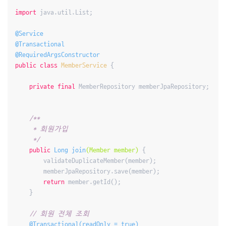
import
 java.util.List;

@Service
@Transactional
@RequiredArgsConstructor
public
class
MemberService
{

private
final
 MemberRepository memberJpaRepository;

/**

     * 회원가입

     */
public
 Long 
join
(Member member)
{

        validateDuplicateMember(member);

        memberJpaRepository.save(member);

return
 member.getId();

    }

// 회원 전체 조회
@Transactional(readOnly = true)