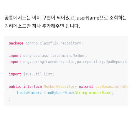
공통메서드는 이미 구현이 되어있고, userName으로 조회하는
쿼리메소드만 하나 추가해주면 됩니다.
package
 dongho.classflix.repository;

import
import
 org.springframework.data.jpa.repository.JpaRepository
import
 java.util.List;

public
interface
MemberRepository
extends
JpaRepository
<
Mem
List<Member> 
findByUserName
(String memberName)
;
