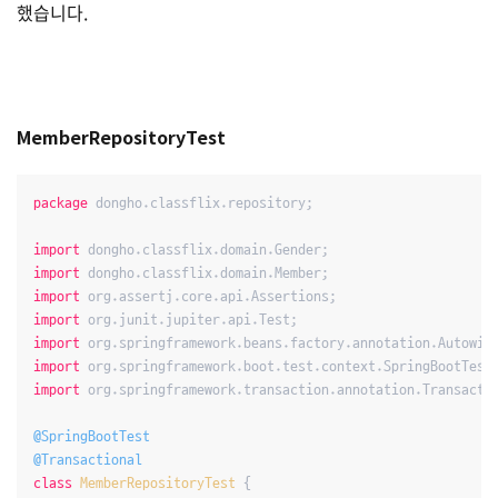
했습니다.
MemberRepositoryTest
package
 dongho.classflix.repository;

import
import
import
import
import
import
import
 org.springframework.transaction.annotation.Transactio
@SpringBootTest
@Transactional
class
MemberRepositoryTest
{
