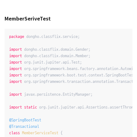
MemberSeriveTest
package
 dongho.classflix.service;

import
import
import
import
import
import
 org.springframework.transaction.annotation.Transactio
import
 javax.persistence.EntityManager;

import
static
 org.junit.jupiter.api.Assertions.assertThrows;
@SpringBootTest
@Transactional
class
MemberServiceTest
{
