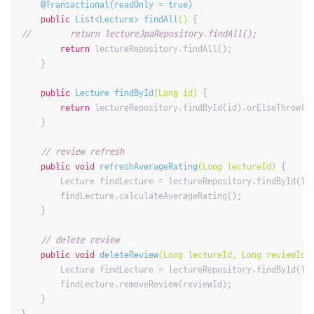
@Transactional(readOnly = true)
public
 List<Lecture> 
findAll
()
//        return lectureJpaRepository.findAll();
return
 lectureRepository.findAll();

    }

public
 Lecture 
findById
(Long id)
{

return
 lectureRepository.findById(id).orElseThrow();
    }

// review refresh
public
void
refreshAverageRating
(Long lectureId)
{

        Lecture findLecture = lectureRepository.findById(lec
        findLecture.calculateAverageRating();

    }

// delete review
public
void
deleteReview
(Long lectureId, Long reviewId)
        Lecture findLecture = lectureRepository.findById(lec
        findLecture.removeReview(reviewId);

    }
