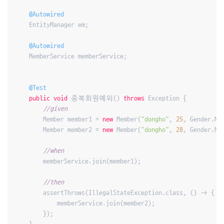
@Autowired
    EntityManager em;

@Autowired
    MemberService memberService;

@Test
public
void
 중복회원예외() 
throws
 Exception {

//given
        Member member1 = 
new
 Member(
"dongho"
, 
25
, Gender.MAL
        Member member2 = 
new
 Member(
"dongho"
, 
28
, Gender.MAL
//when
        memberService.join(member1);

//then
        assertThrows(IllegalStateException.class, () -> {

            memberService.join(member2);

        });
