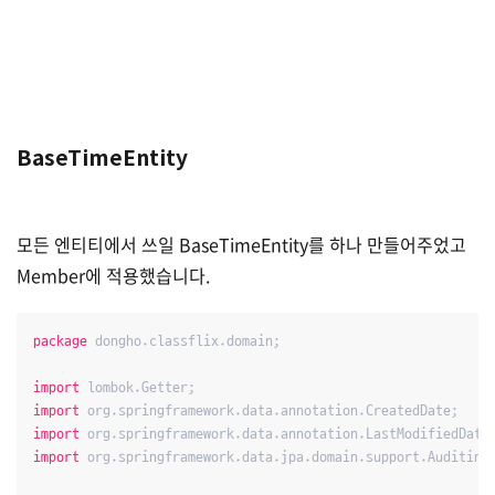
BaseTimeEntity
모든 엔티티에서 쓰일 BaseTimeEntity를 하나 만들어주었고
Member에 적용했습니다.
package
 dongho.classflix.domain;

import
import
import
import
 org.springframework.data.jpa.domain.support.AuditingE