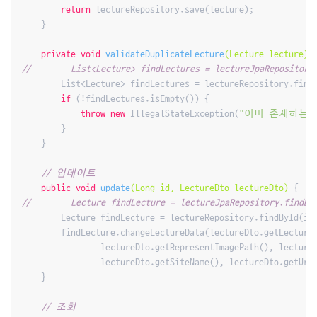
return
 lectureRepository.save(lecture);

    }

private
void
validateDuplicateLecture
(Lecture lecture)
//        List<Lecture> findLectures = lectureJpaRepository
        List<Lecture> findLectures = lectureRepository.findB
if
 (!findLectures.isEmpty()) {

throw
new
 IllegalStateException(
"이미 존재하는 
        }

    }

// 업데이트
public
void
update
(Long id, LectureDto lectureDto)
//        Lecture findLecture = lectureJpaRepository.findBy
        Lecture findLecture = lectureRepository.findById(id)
        findLecture.changeLectureData(lectureDto.getLectureN
                lectureDto.getRepresentImagePath(), lectureD
                lectureDto.getSiteName(), lectureDto.getUri(
    }

// 조회