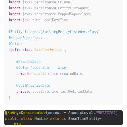
import
import
import
import
 java.time.LocalDateTime;

@EntityListeners(AuditingEntityListener.class)
@MappedSuperclass
@Getter
public
class
BaseTimeEntity
{

@CreatedDate
@Column(updatable = false)
private
 LocalDateTime createdDate;

@LastModifiedDate
private
 LocalDateTime lastModifiedDate;
