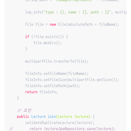
        log.info(
"type : {}, name : {}, path : {}"
, multipa
        File file = 
new
 File(absolutePath + fileName);

if
 (!file.exists()) {

            file.mkdirs();

        }

        multipartFile.transferTo(file);

        fileInfo.setFileName(fileName);

        fileInfo.setFileSize(multipartFile.getSize());

        fileInfo.setFilePath(path);

return
 fileInfo;

    }

// 조인
public
 Lecture 
join
(Lecture lecture)
{

//        return lectureJpaRepository.save(lecture);