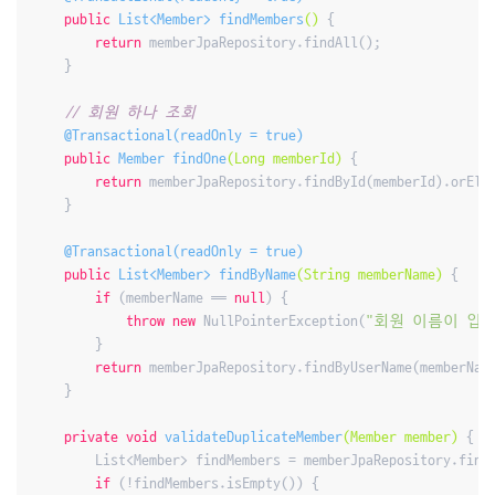
public
 List<Member> 
findMembers
()
{

return
 memberJpaRepository.findAll();

    }

// 회원 하나 조회
@Transactional(readOnly = true)
public
 Member 
findOne
(Long memberId)
{

return
 memberJpaRepository.findById(memberId).orElse
    }

@Transactional(readOnly = true)
public
 List<Member> 
findByName
(String memberName)
{

if
 (memberName == 
null
) {

throw
new
 NullPointerException(
"회원 이름이 입
        }

return
 memberJpaRepository.findByUserName(memberName
    }

private
void
validateDuplicateMember
(Member member)
{

        List<Member> findMembers = memberJpaRepository.findB
if
 (!findMembers.isEmpty()) {
