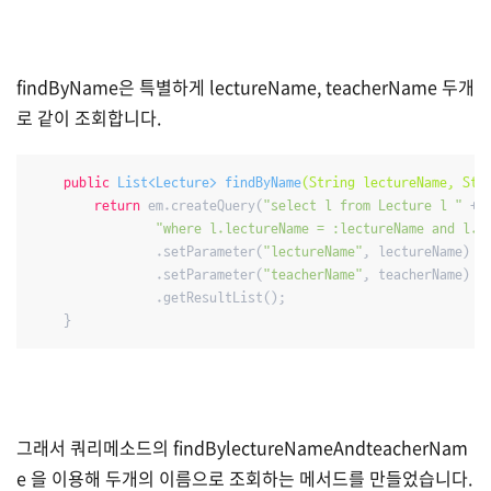
findByName은 특별하게 lectureName, teacherName 두개
로 같이 조회합니다.
public
 List<Lecture> 
findByName
(String lectureName, Str
return
 em.createQuery(
"select l from Lecture l "
 +

"where l.lectureName = :lectureName and l.t
                .setParameter(
"lectureName"
, lectureName)

                .setParameter(
"teacherName"
, teacherName)

                .getResultList();

    }
그래서 쿼리메소드의 findBylectureNameAndteacherNam
e 을 이용해 두개의 이름으로 조회하는 메서드를 만들었습니다.