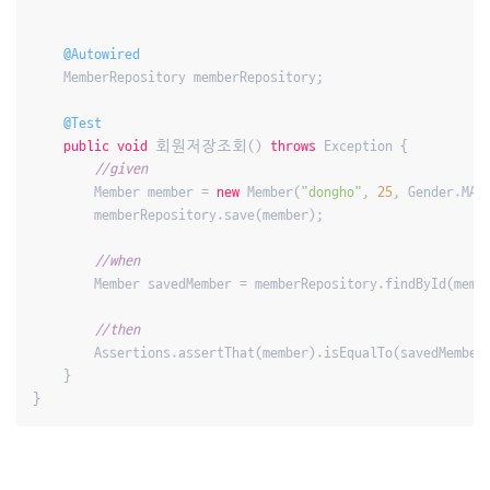
@Autowired
    MemberRepository memberRepository;

@Test
public
void
 회원저장조회() 
throws
 Exception {

//given
        Member member = 
new
 Member(
"dongho"
, 
25
, Gender.MALE
        memberRepository.save(member);

//when
        Member savedMember = memberRepository.findById(membe
//then
        Assertions.assertThat(member).isEqualTo(savedMember)
    }

}