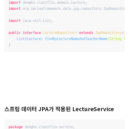
import
import
 org.springframework.data.jpa.repository.JpaRepository
import
 java.util.List;

public
interface
LectureRepository
extends
JpaRepository
<
Le
List<Lecture> 
findByLectureNameAndTeacherName
(String le
스프링 데이터 JPA가 적용된 LectureService
package
 dongho.classflix.service;
