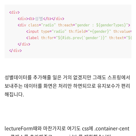
<
div
>
<
div
>
<
b
>
성별
</
b
>
</
div
>
<
div
class
=
"radio"
th:each
=
"gender : ${genderTypes}"
>
<
input
type
=
"radio"
th:field
=
"*{gender}"
th:value
=
"
<
label
th:for
=
"${#ids.prev('gender')}"
th:text
=
"${g
</
div
>
</
div
>
성별데이터를 추가해줄 일은 거의 없겠지만 그래도 스프링에서
보내주는 데이터를 화면은 처리만 하면되므로 유지보수가 편리
해집니다.
lectureForm때와 마찬가지로 여기도 css에 .container-cent