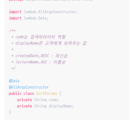
import
import
 lombok.Data;

/**

 * code는 검색파라미터 역할

 * displayName은 고객에게 보여주는 값

 *

 * createdDate,DESC : 최신순

 * lectureName,ASC : 이름순

 */
@Data
@AllArgsConstructor
public
class
SortParams
{

private
 String code;

private
 String displayName;

}