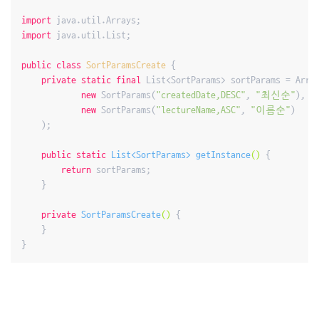
import
import
 java.util.List;

public
class
SortParamsCreate
{

private
static
final
 List<SortParams> sortParams = Array
new
 SortParams(
"createdDate,DESC"
, 
"최신순"
),

new
 SortParams(
"lectureName,ASC"
, 
"이름순"
)

    );

public
static
 List<SortParams> 
getInstance
()
{

return
 sortParams;

    }

private
SortParamsCreate
()
{

    }

}