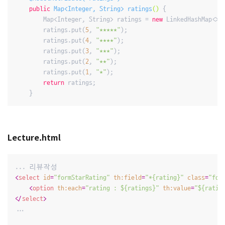
public
 Map<Integer, String> 
ratings
()
{

        Map<Integer, String> ratings = 
new
 LinkedHashMap<>()
        ratings.put(
5
, 
"★★★★★"
);

        ratings.put(
4
, 
"★★★★"
);

        ratings.put(
3
, 
"★★★"
);

        ratings.put(
2
, 
"★★"
);

        ratings.put(
1
, 
"★"
);

return
 ratings;

    }
Lecture.html
<
select
id
=
"formStarRating"
th:field
=
"*{rating}"
class
=
"for
<
option
th:each
=
"rating : ${ratings}"
th:value
=
"${ratin
</
select
>
...
