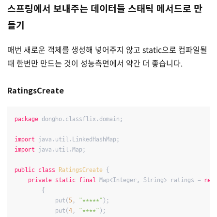
스프링에서 보내주는 데이터들 스태틱 메서드로 만
들기
매번 새로운 객체를 생성해 넣어주지 않고 static으로 컴파일될
때 한번만 만드는 것이 성능측면에서 약간 더 좋습니다.
RatingsCreate
package
 dongho.classflix.domain;

import
import
 java.util.Map;

public
class
RatingsCreate
{

private
static
final
 Map<Integer, String> ratings = 
new
        {

            put(
5
, 
"★★★★★"
);

            put(
4
, 
"★★★★"
);
