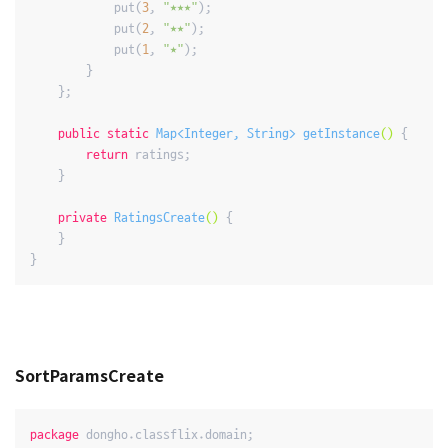
            put(
3
, 
"★★★"
);

            put(
2
, 
"★★"
);

            put(
1
, 
"★"
);

        }

    };

public
static
 Map<Integer, String> 
getInstance
()
{

return
 ratings;

    }

private
RatingsCreate
()
{

    }

}
SortParamsCreate
package
 dongho.classflix.domain;
