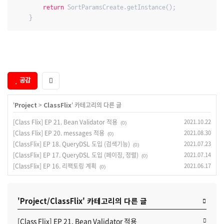
return
 SortParamsCreate.getInstance();

    }
공감
'
Project
>
ClassFlix
' 카테고리의 다른 글
[Class Flix] EP 21. Bean Validator 적용
2021.10.22
(0)
[Class Flix] EP 20. messages 적용
2021.08.30
(0)
[ClassFlix] EP 18. QueryDSL 도입 (검색기능)
2021.07.23
(0)
[ClassFlix] EP 17. QueryDSL 도입 (페이징, 정렬)
2021.07.14
(0)
[ClassFlix] EP 16. 리팩토링 계획
2021.06.17
(0)
'Project/ClassFlix' 카테고리의 다른 글
[Class Flix] EP 21. Bean Validator 적용