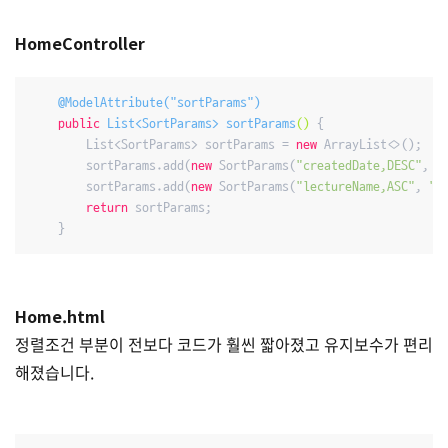
HomeController
@ModelAttribute("sortParams")
public
 List<SortParams> 
sortParams
()
{

        List<SortParams> sortParams = 
new
 ArrayList<>();

        sortParams.add(
new
 SortParams(
"createdDate,DESC"
, 
"
        sortParams.add(
new
 SortParams(
"lectureName,ASC"
, 
"
return
 sortParams;

    }
Home.html
정렬조건 부분이 전보다 코드가 훨씬 짧아졌고 유지보수가 편리
해졌습니다.