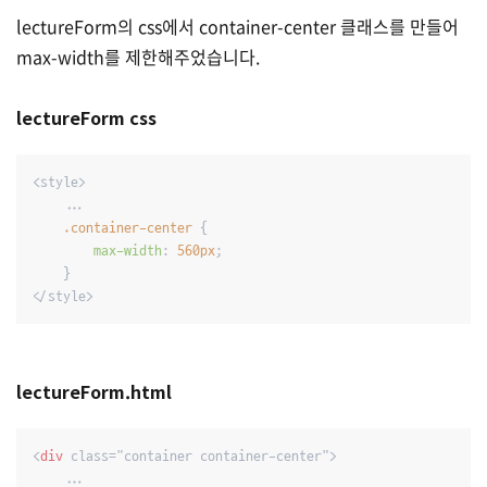
lectureForm의 css에서 container-center 클래스를 만들어
max-width를 제한해주었습니다.
lectureForm css
<style>

    ...

.container-center
 {

max-width
: 
560px
;

    }

</style>
lectureForm.html
<
div
 class="container container-center">

	...
