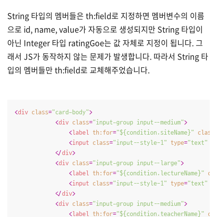
String 타입의 멤버들은 th:field로 지정하면 멤버변수의 이름
으로 id, name, value가 자동으로 생성되지만 String 타입이
아닌 Integer 타입 ratingGoe는 값 자체로 지정이 됩니다. 그
래서 JS가 동작하지 않는 문제가 발생합니다. 따라서 String 타
입의 멤버들만 th:field로 교체해주었습니다.
<
div
class
=
"card-body"
>
<
div
class
=
"input-group input--medium"
>
<
label
th:for
=
"${condition.siteName}"
class
<
input
class
=
"input--style-1"
type
=
"text"
t
</
div
>
<
div
class
=
"input-group input--large"
>
<
label
th:for
=
"${condition.lectureName}"
cl
<
input
class
=
"input--style-1"
type
=
"text"
t
</
div
>
<
div
class
=
"input-group input--medium"
>
<
label
th:for
=
"${condition.teacherName}"
cl