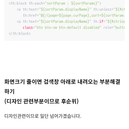
<th:block th:each=
"sortParam : ${sortParams}"
>

    <a th:text=
"${sortParam.displayName}"
 th:unless=
"${#str
       th:href=
"@{/(page=${page.curPage},sort=${sortParam.c
    <a th:text=
"${sortParam.displayName}"
 th:
if
=
"${#strings
class
=
"btn btn-sm btn-default disabled"
 role=
"button
</th:block>
화면크기 줄이면 검색창 아래로 내려오는 부분해결
하기
(디자인 관련부분이므로 후순위)
디자인관련이므로 일단 넘어가겠습니다.