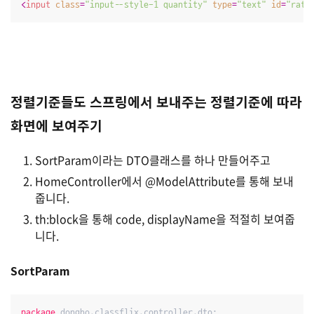
<
input
class
=
"input--style-1 quantity"
type
=
"text"
id
=
"rati
정렬기준들도 스프링에서 보내주는 정렬기준에 따라
화면에 보여주기
SortParam이라는 DTO클래스를 하나 만들어주고
HomeController에서 @ModelAttribute를 통해 보내
줍니다.
th:block을 통해 code, displayName을 적절히 보여줍
니다.
SortParam
package
 dongho.classflix.controller.dto;
