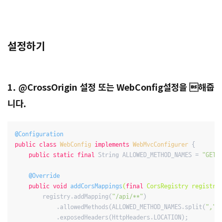
설정하기
1. @CrossOrigin 설정 또는 WebConfig설정을 해줍
니다.
@Configuration
public
class
WebConfig
implements
WebMvcConfigurer
{

public
static
final
 String ALLOWED_METHOD_NAMES = 
"GET,
@Override
public
void
addCorsMappings
(
final
 CorsRegistry registry
        registry.addMapping(
"/api/**"
)

            .allowedMethods(ALLOWED_METHOD_NAMES.split(
","
))
            .exposedHeaders(HttpHeaders.LOCATION);
