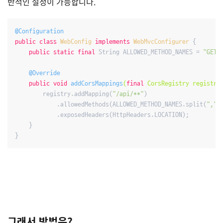
반적인 설정이 가능합니다.
@Configuration
public
class
WebConfig
implements
WebMvcConfigurer
{

public
static
final
 String ALLOWED_METHOD_NAMES = 
"GET,
@Override
public
void
addCorsMappings
(
final
 CorsRegistry registry
        registry.addMapping(
"/api/**"
)

            .allowedMethods(ALLOWED_METHOD_NAMES.split(
","
))
            .exposedHeaders(HttpHeaders.LOCATION);

    }

그래서 방법은?