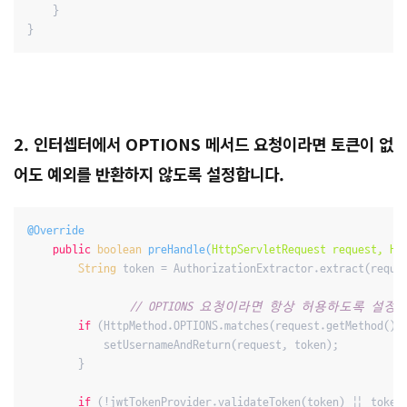
    }

2. 인터셉터에서 OPTIONS 메서드 요청이라면 토큰이 없
어도 예외를 반환하지 않도록 설정합니다.
@Override
public
boolean
preHandle
(
HttpServletRequest request, Ht
String
 token = AuthorizationExtractor.extract(reques
// OPTIONS 요청이라면 항상 허용하도록 설정
if
 (HttpMethod.OPTIONS.matches(request.getMethod()))
            setUsernameAndReturn(request, token);

        }

if
 (!jwtTokenProvider.validateToken(token) || token