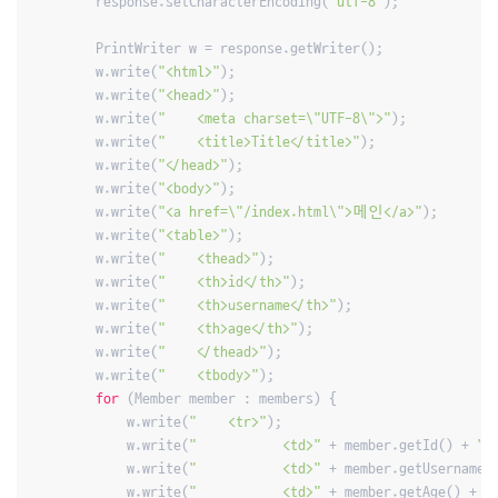
        response.setCharacterEncoding(
"utf-8"
);

        PrintWriter w = response.getWriter();

        w.write(
"<html>"
);

        w.write(
"<head>"
);

        w.write(
"    <meta charset=\"UTF-8\">"
);

        w.write(
"    <title>Title</title>"
);

        w.write(
"</head>"
);

        w.write(
"<body>"
);

        w.write(
"<a href=\"/index.html\">메인</a>"
);

        w.write(
"<table>"
);

        w.write(
"    <thead>"
);

        w.write(
"    <th>id</th>"
);

        w.write(
"    <th>username</th>"
);

        w.write(
"    <th>age</th>"
);

        w.write(
"    </thead>"
);

        w.write(
"    <tbody>"
);

for
 (Member member : members) {

            w.write(
"    <tr>"
);

            w.write(
"           <td>"
 + member.getId() + 
"<
            w.write(
"           <td>"
 + member.getUsername(
(2)
            w.write(
"           <td>"
 + member.getAge() + 
"