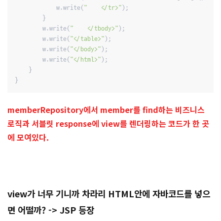
            w.write(
"    </tr>"
);

        }

        w.write(
"    </tbody>"
);

        w.write(
"</table>"
);

        w.write(
"</body>"
);

        w.write(
"</html>"
);

    }

memberRepository에서 member를 find하는 비즈니스
로직과 서블릿 response에 view를 렌더링하는 코드가 한 곳
에 모여있다.
view가 너무 기니까 차라리 HTML안에 자바코드를 넣으
면 어떨까? -> JSP 등장