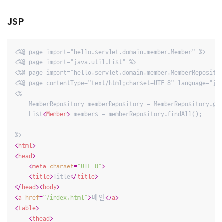
JSP
<%@ page import="hello.servlet.domain.member.Member" %>

<%@ page import="java.util.List" %>

<%@ page import="hello.servlet.domain.member.MemberRepositor
<%@ page contentType="text/html;charset=UTF-8" language="jav
<%

    MemberRepository memberRepository = MemberRepository.get
    List
<
Member
>
 members = memberRepository.findAll();

<
html
>
<
head
>
<
meta
charset
=
"UTF-8"
>
<
title
>
Title
</
title
>
</
head
>
<
body
>
<
a
href
=
"/index.html"
>
메인
</
a
>
<
table
>
<
thead
>