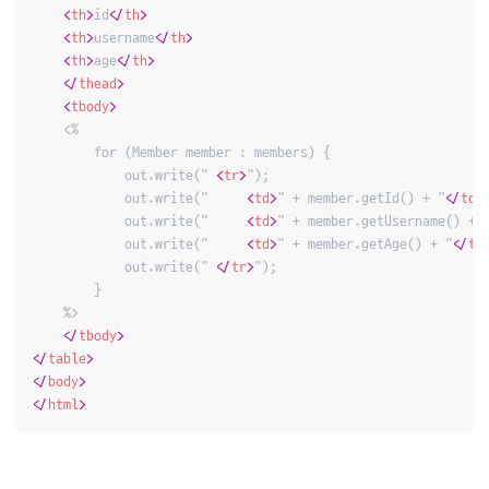
<
th
>
id
</
th
>
<
th
>
username
</
th
>
<
th
>
age
</
th
>
</
thead
>
<
tbody
>
    <%

        for (Member member : members) {

            out.write(" 
<
tr
>
");

            out.write("     
<
td
>
" + member.getId() + "
</
td
>
            out.write("     
<
td
>
" + member.getUsername() + 
            out.write("     
<
td
>
" + member.getAge() + "
</
td
            out.write(" 
</
tr
>
");

        }

    %>

</
tbody
>
</
table
>
</
body
>
</
html
>