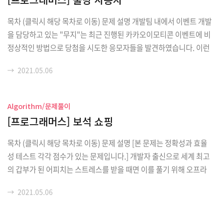
3, ..., an)이 주어질 때(단, a1, a2, ..., an은 자연수), 이는 다음..
목차 (클릭시 해당 목차로 이동) 문제 설명 개발팀 내에서 이벤트 개발
을 담당하고 있는 "무지"는 최근 진행된 카카오이모티콘 이벤트에 비
정상적인 방법으로 당첨을 시도한 응모자들을 발견하였습니다. 이런
응모자들을 따로 모아 불량 사용자라는 이름으로 목록을 만들어서 당
→
2021.05.06
첨 처리 시 제외하도록 이벤트 당첨자 담당자인 "프로도" 에게 전달
하려고 합니다. 이 때 개인정보 보호을 위해 사용자 아이디 중 일부 문
자를 '*' 문자로 가려서 전달했습니다. 가리고자 하는 문자 하나에 '*'
Algorithm/문제풀이
문자 하나를 사용하였고 아이디 당 최소 하나 이상의 '*' 문자를 사용
[프로그래머스] 보석 쇼핑
하였습니다. "무지"와 "프로도"는 불량 사용자 목록에 매핑된 응모자
아이디를 제재 아이디 라고 부르기로 하였습니다. 예를 들어, 이벤트
목차 (클릭시 해당 목차로 이동) 문제 설명 [본 문제는 정확성과 효율
에 응모한 전체 사용자 아이디 ..
성 테스트 각각 점수가 있는 문제입니다.] 개발자 출신으로 세계 최고
의 갑부가 된 어피치는 스트레스를 받을 때면 이를 풀기 위해 오프라
인 매장에 쇼핑을 하러 가곤 합니다. 어피치는 쇼핑을 할 때면 매장 진
→
2021.05.06
열대의 특정 범위의 물건들을 모두 싹쓸이 구매하는 습관이 있습니
다. 어느 날 스트레스를 풀기 위해 보석 매장에 쇼핑을 하러 간 어피치