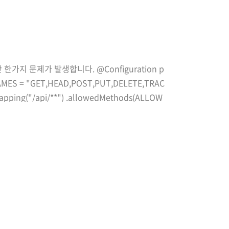
지 문제가 발생합니다. @Configuration p
_NAMES = "GET,HEAD,POST,PUT,DELETE,TRAC
dMapping("/api/**") .allowedMethods(ALLOW