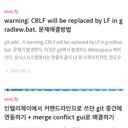
는 2가지가 만족되어야 합니다. (gradle(혹은 maven) fileupload,
io) dependency 추가 제대로된 (FileItem, DiskFileItem, IOUtil
Web/팁
s) import gradle dependency 추가하기 맨 아래 두개를 꼭 추가
warning: CRLF will be replaced by LF in g
해주어야 합니다. 그래야 import가 잘 동작합니다. dependencies
radlew.bat. 문제해결방법
{ implemen..
git add . 시 warning: CRLF will be replaced by LF in gradlew.
bat. 문제가 발생한다. 이것은 git에서 발생하는 Whitespace 에러
이다. 유닉스시스템에서는 한줄의 끝이 LF 로 이루어지지만, 윈도우
에서는 CR,LF (CRLF)로 이루어지기 때문에 git에서 어느것을 선택
→
2021.04.21
할지 혼란이 온 것이다. 해답은 core.autocrlf를 켜주어서 git이 자
동으로 한 줄의 끝을 변환해주는 기능을 사용하면 왼다. 윈도우 사용
자는 git config --global core.autocrlf true 리눅스, 맥 사용자는
git config --global core.autocrlf true input 명령어를 입력하면
Web/팁
된다. 물론 global 설정이 아닌 이 프로젝트..
인텔리제이에서 커맨드라인으로 쓰던 git 중간에
연동하기 + merge conflict gui로 해결하기