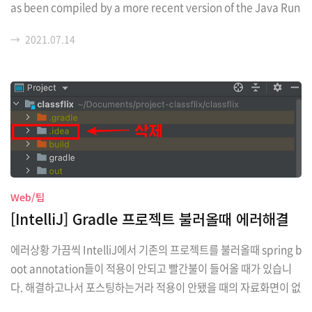
as been compiled by a more recent version of the Java Run
time (class file version 55.0), this version of the Java Runti
→
2021.07.14
me only recognizes class file versions up to 52.0 원래 프로젝
트 클래스파일은 55.0 버전으로 컴파일되어있지만 현재 컴파일러 버
전은 52.0 이라서 로딩이 불가하다는 에러입니다. 버전이 55.0, 52.
0 이라고 되어있어서 헷갈릴 수 있는데, Java 버전은 이렇..
Web/팁
[IntelliJ] Gradle 프로젝트 불러올때 에러해결
에러상황 가끔씩 IntelliJ에서 기존의 프로젝트를 불러올때 spring b
oot annotation들이 적용이 안되고 빨간불이 들어올 때가 있습니
다. 해결하고나서 포스팅하는거라 적용이 안됐을 때의 자료화면이 없
습니다. ㅠ 나중에 또 같은 에러가 뜰 때 해당 에러 화면 사진 올리겠습