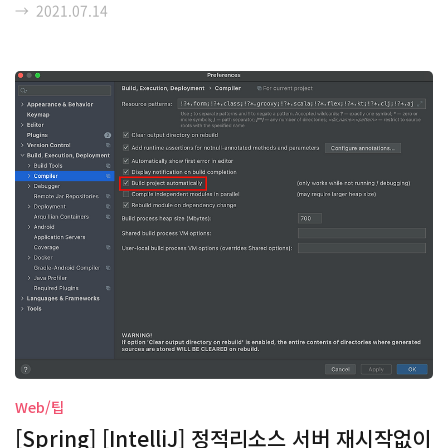
→
2021.07.14
니다. 그래도 아마 프로젝트 불러왔을때 원래 되던 스프링부트가 안
될경우는 아마 이 해결방법으로 해결이 될 것입니다! 해결방법 해결
은 간단합니다. 프로젝트 디렉토리에서 .idea 디렉토리를 삭제하고
다시 프로젝트를 import 하면 됩니다. 그리고 인텔리제이를 종료한
뒤, 다시 build.grade을 open해줍니다. 그러면 .idea가 없기때문
에 아래와같이 gradle 프로젝트를 새로 임포트할 수 있는 화면이 뜹
니다. 여기서..
Web/팁
[Spring] [IntelliJ] 정적리소스 서버 재시작없이