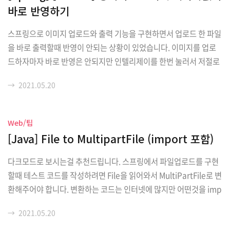
바로 반영하기
스프링으로 이미지 업로드와 출력 기능을 구현하면서 업로드 한 파일
을 바로 출력할때 반영이 안되는 상황이 있었습니다. 이미지를 업로
드하자마자 바로 반영은 안되지만 인텔리제이를 한번 눌러서 저절로
폴더를 새로고침하고 그 다음 브라우저를 새로고침하면 이미지가 반
→
2021.05.20
영되게 만들었습니다. 1. devtools dependency 추가 dependen
cies { ...생략... developmentOnly("org.springframework.boo
t:spring-boot-devtools") } 2. application.yml 추가 devtools
Web/팁
에 livereload.enabled -> true restart.enabled -> true thyme
[Java] File to MultipartFile (import 포함)
leaf.cache -> false (저는 타임리프를 사용중이어서 그..
다크모드로 보시는걸 추천드립니다. 스프링에서 파일업로드를 구현
할때 테스트 코드를 작성하려면 File을 읽어와서 MultiPartFile로 변
환해주어야 합니다. 변환하는 코드는 인터넷에 많지만 어떤것을 imp
ort하는지 아무리 찾아봐도 나오지 않아서 제가 직접 찾아가며 구현
→
2021.05.20
했습니다. File 을 MultiparFile로 변환하는 코드를 사용하기 위해서