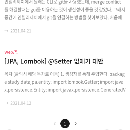
인텔리제이에서 원래는 CLI로 git을 사용했는데, merge conflict
를 해결할때는 gui를 이용하는 것이 생산성이 좋을 것 같았다. 그래서
중간에 인텔리제이에서 git을 연결하는 방법을 찾아보았다. 처음에
깃을 연동하지 않았을 때는 VCS에서 git 버튼이 보이지 않는다. 인텔
→
2021.04.21
리제이에서 .git을 자동으로 읽어오지 않는 것이다. 하지만 수동으로
기존에 쓰던 .git을 읽어오게 하는 방법이 있다. Enable Version Co
ntrol Integeration을 누르면 기존에 쓰던 .git을 가져오고 위와같
Web/팁
이 intellJ에서도 git을 이용할 수 있게된다. 그리고 merge conflict
[JPA, Lombok] @Setter 없애기 대안
가 발생했을 때는 아래와 같이 Resolve Conflicts가 활성화 된다. 클
릭을 하면 merge co..
목차 (클릭시 해당 목차로 이동) 1. 생성자를 통해 주입한다. packag
e study.datajpa.entity; import lombok.Getter; import java
x.persistence.Entity; import javax.persistence.GeneratedV
alue; import javax.persistence.Id; @Entity @Getter public
→
2021.04.12
class Member { @Id @GeneratedValue private Long id; pri
vate String username; protected Member() { } public Memb
er(String username) { this.username = username; } } 1) 빈 생
1
성자를 하나 추가해야한다. ..