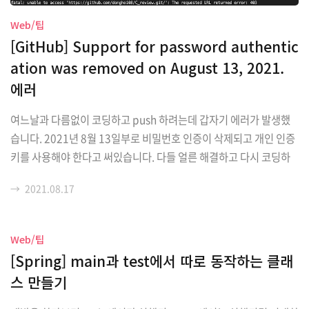
장 먼저 해야 하는 JDK 환경변수를 맥 OS에서 설정하는 방법을 소개
Web/팁
하도록 하겠습니다. 준비물 - JDK 파일 - 오라클 gilu-world.tistory.
[GitHub] Support for password authentic
com 1.2 터미널 Ja..
ation was removed on August 13, 2021.
에러
여느날과 다름없이 코딩하고 push 하려는데 갑자기 에러가 발생했
습니다. 2021년 8월 13일부로 비밀번호 인증이 삭제되고 개인 인증
키를 사용해야 한다고 써있습니다. 다들 얼른 해결하고 다시 코딩하
러갑시다. 해결방법 github홈페이지에서 개인 인증키를 받아야 합니
→
2021.08.17
다. 1. 깃허브 Token 발급받기 깃허브 홈페이지에서 프로필을 클릭
하고 setting, 그 다음 Developer settings로 들어가 줍니다. Pers
onal access tokens 클릭 Generate new token 클릭 내가 알아
Web/팁
볼 수 있는 token 이름과 필요한 권한에 체크해주고 맨 아래 Genera
[Spring] main과 test에서 따로 동작하는 클래
te token을 클릭해줍니다. 토큰발급완료 2. push할때 토큰 같이 입
스 만들기
력해주기 이런식으로 push할 리포지토리주소 사이..