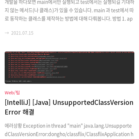
개발을 하다보면 main에서만 실행되고 test에서는 실행되길 기대하
지 않는 메서드(나 클래스)가 있을 수 있습니다. main 과 test에서 따
로 동작하는 클래스를 제작하는 방법에 대해 다뤄봅니다. 방법 1. ap
plication.yml 을 main과 test에 따로 만들고 spring.profiles.act
→
2021.07.15
ive 이름을 다르게 지정합니다. main의 application.yml spring:
profiles: active: local ... test의 application.yml spring: profil
es: active: test ... 2. main에서만 실행되길 기대하는 클래스에 @
Profile("local")을 붙여줍니다. 보통은 개발단계에서 InitDB를 ma
in에서만 실행시킬때 사용합니다..
Web/팁
[IntelliJ] [Java] UnsupportedClassVersion
Error 해결
에러상황 Exception in thread "main" java.lang.Unsupporte
dClassVersionError:dongho/classflix/ClassflixApplication h
(2)