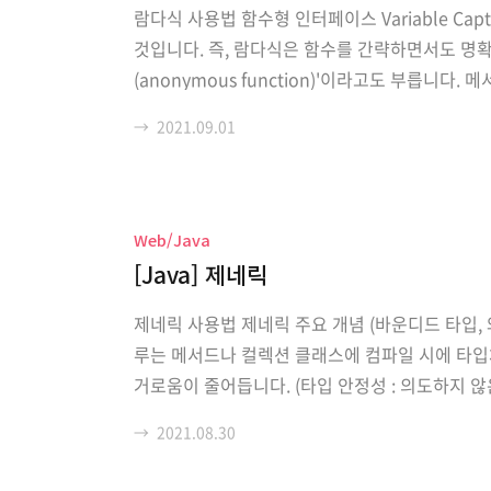
람다식 사용법 함수형 인터페이스 Variable Captu
것입니다. 즉, 람다식은 함수를 간략하면서도 명
(anonymous function)'이라고도 부릅니
드'라는 용어를 사용합니다. 메서드는 기본적으로
→
2021.09.01
다른 '메서드'라는..
Web/Java
[Java] 제네릭
제네릭 사용법 제네릭 주요 개념 (바운디드 타입, 
루는 메서드나 컬렉션 클래스에 컴파일 시에 타입
거로움이 줄어듭니다. (타입 안정성 : 의도하지 않
ox { Object item; void setItem(Object item) {
→
2021.08.30