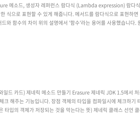
re 메소드, 생성자 레퍼런스 람다식 (Lambda expression) 람다식
확한 식으로 표현할 수 있게 해줍니다. 메서드를 람다식으로 표현하면
다. 메서드와 함수의 차이 위의 설명에서 '함수'라는 용어를 사용했습니다
 함수와 비슷한 의미이지만, 특정 클래스에 반드시 속해야 한다는 제
와일드 카드) 제네릭 메소드 만들기 Erasure 제네릭 JDK 1.5에
체크 해주는 기능입니다. 장점 객체의 타입을 컴파일시에 체크하기 
은 타입의 객체가 저장되는 것을 막는다는 뜻) 제네릭 클래스 선언 클래
 this.item = item; } Object getItem() { return item; } } Obje