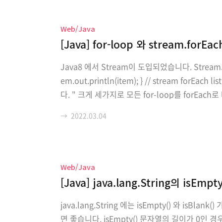
Web/Java
[Java] for-loop 와 stream.forEa
Java8 에서 Stream이 도입되었습니다. Stream으로
em.out.println(item); } // stream forEac
다. " 크게 세가지로 모든 for-loop를 forEac
am().forEach(item -> { if (item.equals(..
→
2022.03.04
Web/Java
[Java] java.lang.String의 isEmpty(
java.lang.String 에는 isEmpty() 와
면 좋습니다. isEmpty() 문자열의 길이가 0인 경우