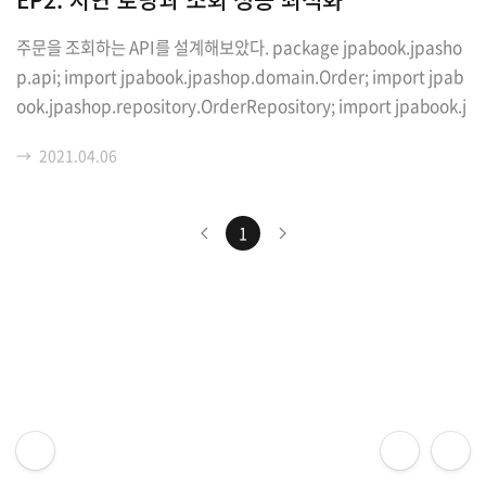
ok.Setter; import javax.persistence..
주문을 조회하는 API를 설계해보았다. package jpabook.jpasho
p.api; import jpabook.jpashop.domain.Order; import jpab
ook.jpashop.repository.OrderRepository; import jpabook.j
pashop.repository.OrderSearch; import lombok.Required
→
2021.04.06
ArgsConstructor; import org.springframework.web.bind.an
notation.GetMapping; import org.springframework.web.bi
nd.annotation.RestController; import java.util.List; /** * XT
1
oOne (ManyToOne, One..