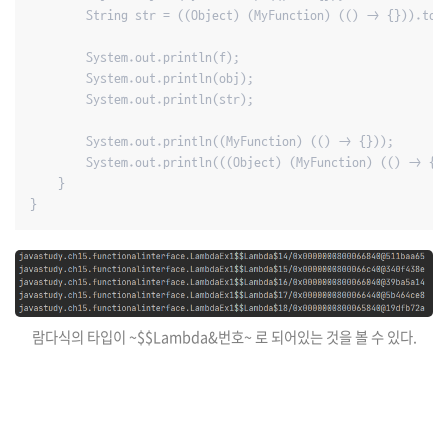
        String str = ((Object) (MyFunction) (() -> {})).toSt
        System.out.println(f);

        System.out.println(obj);

        System.out.println(str);

        System.out.println((MyFunction) (() -> {}));

        System.out.println(((Object) (MyFunction) (() -> {})
    }

}
람다식의 타입이 ~$$Lambda&번호~ 로 되어있는 것을 볼 수 있다.