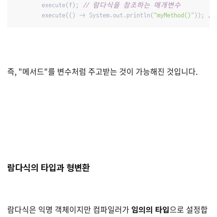
        execute(f); 
// 람다식을 참조하는 매개변수
        execute(() -> System.out.println(
"myMethod()"
)); 
/
즉, "메서드"를 변수처럼 주고받는 것이 가능해진 것입니다.
람다식의 타입과 형변환
람다식은 익명 객체이지만 컴파일러가
임의의 타입
으로 설정합