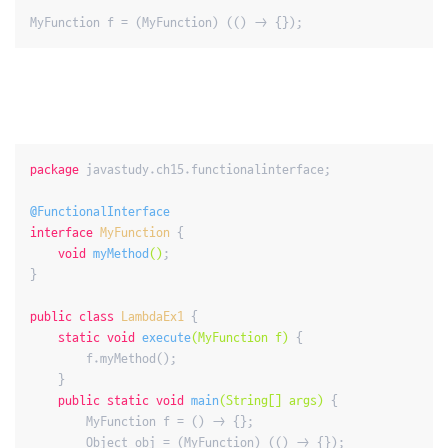
MyFunction f = (MyFunction) (() -> {});
package
 javastudy.ch15.functionalinterface;

@FunctionalInterface
interface
MyFunction
{

void
myMethod
()
;

}

public
class
LambdaEx1
{

static
void
execute
(MyFunction f)
{

        f.myMethod();

    }

public
static
void
main
(String[] args)
{

        MyFunction f = () -> {};

        Object obj = (MyFunction) (() -> {});
