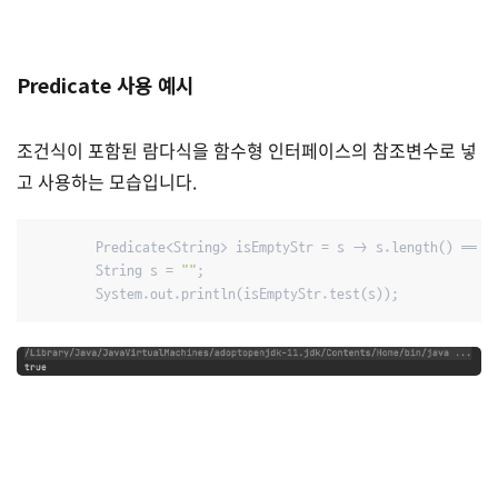
Predicate 사용 예시
조건식이 포함된 람다식을 함수형 인터페이스의 참조변수로 넣
고 사용하는 모습입니다.
        Predicate<String> isEmptyStr = s -> s.length() == 
0
;
        String s = 
""
;

        System.out.println(isEmptyStr.test(s));