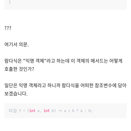
}
???
여기서 의문.
람다식은 "익명 객체"라고 하는데 이 객체의 메서드는 어떻게
호출한 것인가?
일단은 익명 객체라고 하니까 람다식을 어떠한 참조변수에 담아
보겠습니다.
타입 f = (
int
 a, 
int
 b) -> a > b ? a : b;