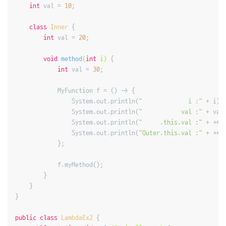
int
 val = 
10
;

class
Inner
{

int
 val = 
20
;

void
method
(
int
 i)
{

int
 val = 
30
;

            MyFunction f = () -> {

                System.out.println(
"             i :"
 + i);

                System.out.println(
"           val :"
 + val)
                System.out.println(
"     .this.val :"
 + ++
t
                System.out.println(
"Outer.this.val :"
 + ++O
            };

            f.myMethod();

        }

    }

}

public
class
LambdaEx2
{
